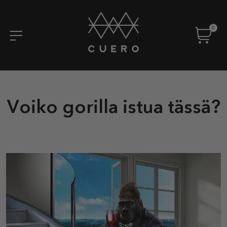
0
Voiko gorilla istua tässä?