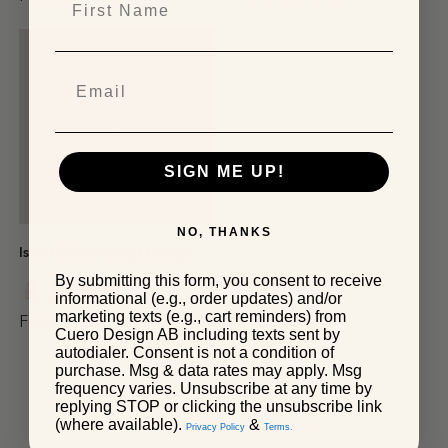
SIGN ME UP!
NO, THANKS
Islantilainen lampaantalja
By submitting this form, you consent to receive
informational (e.g., order updates) and/or
marketing texts (e.g., cart reminders) from
From:
$200.00
Cuero Design AB including texts sent by
autodialer. Consent is not a condition of
purchase. Msg & data rates may apply. Msg
frequency varies. Unsubscribe at any time by
replying STOP or clicking the unsubscribe link
(where available).
&
Privacy Policy
Terms.